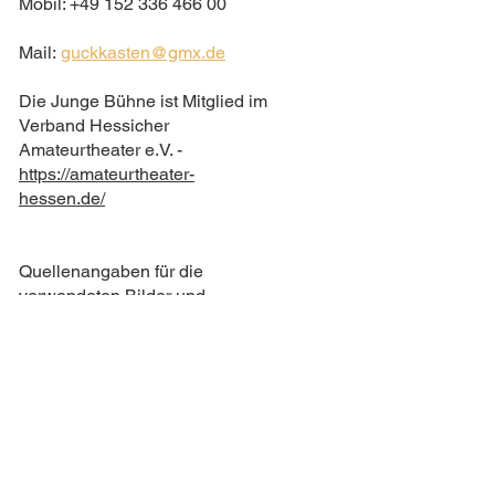
Mobil: +49 152 336 466 00
Mail:
guckkasten@gmx.de
Die Junge Bühne ist Mitglied im
Verband Hessicher
Amateurtheater e.V. -
https://amateurtheater-
hessen.de/
Quellenangaben für die
verwendeten Bilder und
Grafiken:
Fotos:
http://www.fotolia.com
:
Fotograf Hintergrundvorhang:
©apparence -Fotolia.com
Fotograf Tickets: ©pashabo-
Fotolia.com
Fotograf Bühne mit Vorhang: